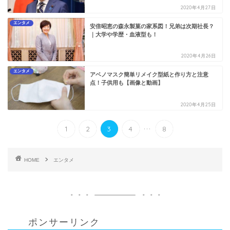
2020年4月27日
エンタメ
安倍昭恵の森永製菓の家系図！兄弟は次期社長？
｜大学や学歴・血液型も！
2020年4月26日
エンタメ
アベノマスク簡単リメイク型紙と作り方と注意
点！子供用も【画像と動画】
2020年4月25日
...
1
2
3
4
8
HOME
エンタメ
ポンサーリンク