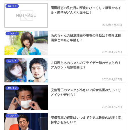
エンタメ
岡田晴恵の見た目の変化にびっくり？服装やネイ
ル・髪型がどんどん派手に！
2020年4月28日
エンタメ
あのちゃんの脱退理由や現在の活動は？整形比較
画像と本名と年齢も！
2020年4月27日
エンタメ
井口理とあのちゃんのフライデー匂わせまとめ！
アカウント削除理由は？
2020年4月27日
エンタメ
安倍晋三のマスクが小さい？給食当番みたい！リ
メイクや寄付も！
2020年4月27日
エンタメ
安倍晋三の任期はいつまで？史上最長の総理！支
持率がおかしい？