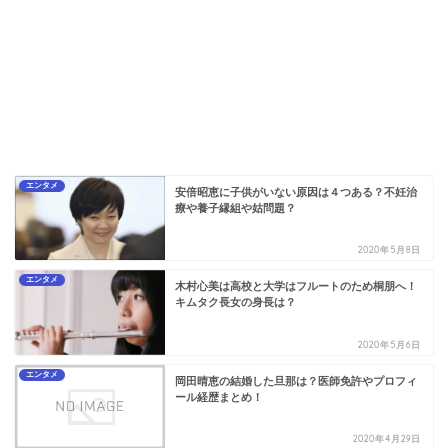
エンタメ
安倍昭恵に子供がいない原因は４つある？不妊治
療や養子縁組や姑問題？
2020年5月8日
エンタメ
木村心美は高校と大学はフルートのため桐朋へ！
キムタク長女の身長は？
2020年5月6日
エンタメ
岡田晴恵の結婚した旦那は？医師免許やプロフィ
ール経歴まとめ！
2020年4月29日