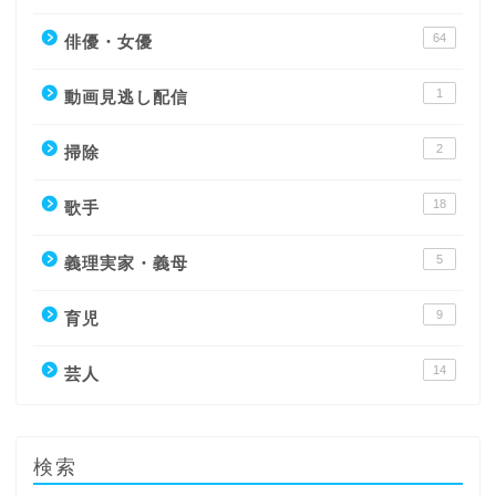
64
俳優・女優
1
動画見逃し配信
2
掃除
18
歌手
5
義理実家・義母
9
育児
14
芸人
検索