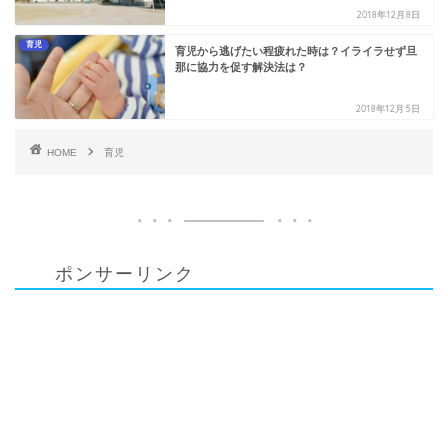
2018年12月8日
育児
育児から逃げたい程疲れた時は？イライラせず旦
那に協力を促す解決法は？
2018年12月5日
HOME
育児
ポンサーリンク