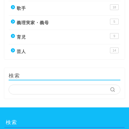
18
歌手
5
義理実家・義母
9
育児
14
芸人
検索
検索