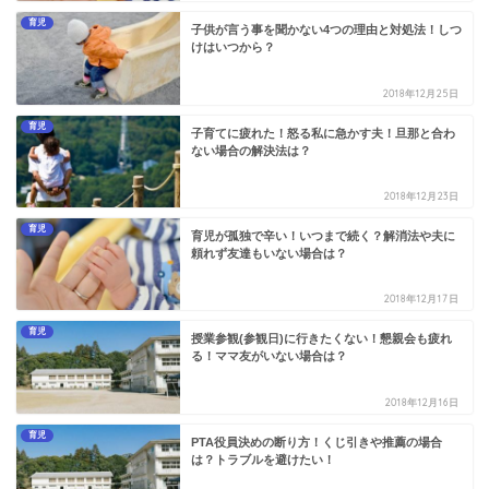
育児
子供が言う事を聞かない4つの理由と対処法！しつ
けはいつから？
2018年12月25日
育児
子育てに疲れた！怒る私に急かす夫！旦那と合わ
ない場合の解決法は？
2018年12月23日
育児
育児が孤独で辛い！いつまで続く？解消法や夫に
頼れず友達もいない場合は？
2018年12月17日
育児
授業参観(参観日)に行きたくない！懇親会も疲れ
る！ママ友がいない場合は？
2018年12月16日
育児
PTA役員決めの断り方！くじ引きや推薦の場合
は？トラブルを避けたい！