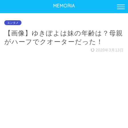
MEMORIA
エンタメ
【画像】ゆきぽよは妹の年齢は？母親
がハーフでクオーターだった！
2020年3月13日