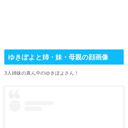
ゆきぽよと姉・妹・母親の顔画像
3人姉妹の真ん中のゆきぽよさん！