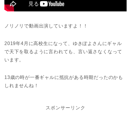
ノリノリで動画出演していますよ！！
2019年4月に高校生になって、ゆきぽよさんにギャル
で天下を取るように言われても、言い返さなくなって
います。
13歳の時が一番ギャルに抵抗がある時期だったのかも
しれませんね！
スポンサーリンク