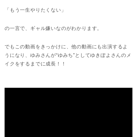
「もう一生やりたくない」
の一言で、ギャル嫌いなのがわかります。
でもこの動画をきっかけに、他の動画にも出演するよ
うになり、ゆみさんが“ゆみち”としてゆきぽよさんのメ
イクをするまでに成長！！