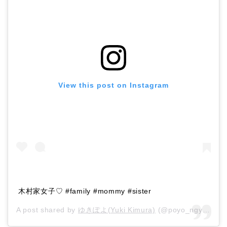
View this post on Instagram
木村家女子♡ #family #mommy #sister
A post shared by
ゆきぽよ(Yuki Kimura)
(@poyo_ngy) on
Ap