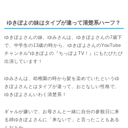
ゆきぽよの妹はタイプが違って清楚系ハーフ？
ゆきぽよさんの妹、ゆみさんは、ゆきぽよさんの7歳下
で、中学生の13歳の時から、ゆきぽよさんのYouTube
チャンネル“ゆきぽよの『ちっぽよTV！』にもたびたび
出演しています！
ゆみさんは、幼稚園の時から髪を染めていたというゆ
きぽよさんとはタイプが違って、おとなしい性格で、
ゆきぽよさんいわく清楚系！
ギャルが嫌いで、お母さんと一緒に自分の参観日に来
る姉ゆきぽよさんに「来ないで」と言ったこともある
んだとか。