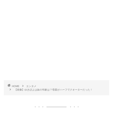
HOME
エンタメ
【画像】ゆきぽよは妹の年齢は？母親がハーフでクオーターだった！