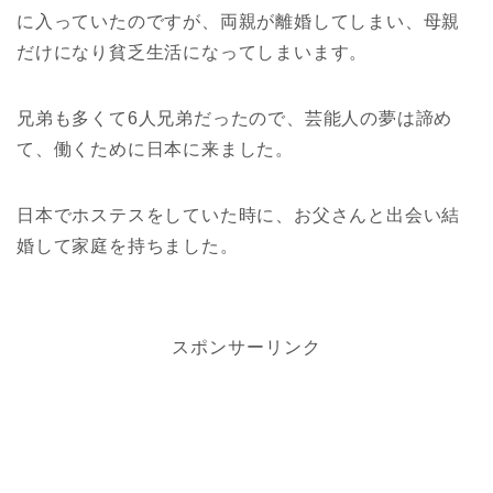
に入っていたのですが、両親が離婚してしまい、母親
だけになり貧乏生活になってしまいます。
兄弟も多くて6人兄弟だったので、芸能人の夢は諦め
て、働くために日本に来ました。
日本でホステスをしていた時に、お父さんと出会い結
婚して家庭を持ちました。
スポンサーリンク