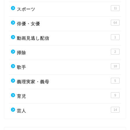
11
スポーツ
64
俳優・女優
1
動画見逃し配信
2
掃除
18
歌手
5
義理実家・義母
9
育児
14
芸人