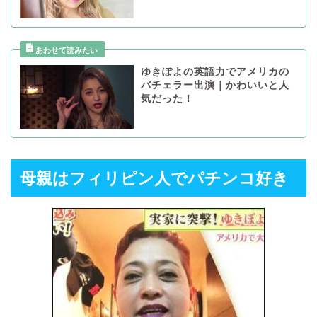
ゆきぽよの英語力でアメリカの
バチェラー出演｜かわいいと人
気だった！
母親はフィリピン人でパチンコ好き