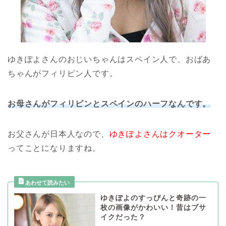
ゆきぽよさんのおじいちゃんはスペイン人で、おばあ
ちゃんがフィリピン人です。
お母さんがフィリピンとスペインのハーフなんです。
お父さんが日本人なので、
ゆきぽよさんはクオーター
ってことになりますね。
ゆきぽよのすっぴんと奇跡の一
枚の画像がかわいい！昔はブサ
イクだった？