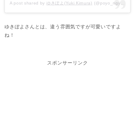
A post shared by
ゆきぽよ(Yuki Kimura)
(@poyo_ngy) on
Ma
ゆきぽよさんとは、違う雰囲気ですが可愛いですよ
ね！
スポンサーリンク