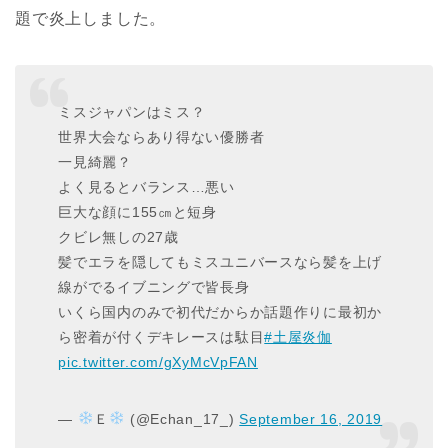
題で炎上しました。
ミスジャパンはミス？
世界大会ならあり得ない優勝者
一見綺麗？
よく見るとバランス…悪い
巨大な顔に155㎝と短身
クビレ無しの27歳
髪でエラを隠してもミスユニバースなら髪を上げ
線がでるイブニングで皆長身
いくら国内のみで初代だからか話題作りに最初か
ら密着が付くデキレースは駄目
#土屋炎伽
pic.twitter.com/gXyMcVpFAN
—
Ｅ
(@Echan_17_)
September 16, 2019