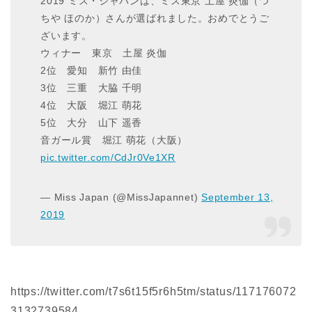
2019 ミス・ジャパンは、ミス東京 土屋 炎伽（つ
ちや ほのか）さんが選ばれました。おめでとうご
ざいます。
ウィナー 東京 土屋 炎伽
2位 愛知 新竹 由佳
3位 三重 大脇 千明
4位 大阪 堀江 萌花
5位 大分 山下 遥香
音ガール賞 堀江 萌花（大阪）
pic.twitter.com/CdJr0Ve1XR
— Miss Japan (@MissJapannet)
September 13,
2019
https://twitter.com/t7s6t15f5r6h5tm/status/117176072
3132739584