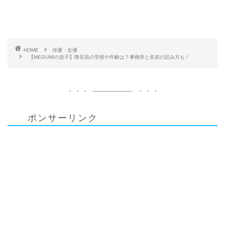
HOME
俳優・女優
【MEGUMIの息子】降谷凪の学校や年齢は？事務所と名前の読み方も！
ポンサーリンク