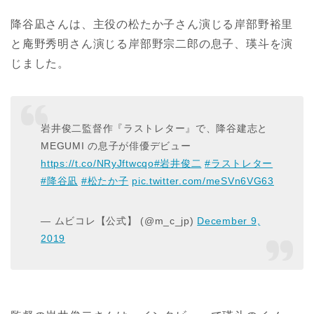
降谷凪さんは、主役の松たか子さん演じる岸部野裕里
と庵野秀明さん演じる岸部野宗二郎の息子、瑛斗を演
じました。
岩井俊二監督作『ラストレター』で、降谷建志と
MEGUMI の息子が俳優デビュー
https://t.co/NRyJftwcqo
#岩井俊二
#ラストレター
#降谷凪
#松たか子
pic.twitter.com/meSVn6VG63
— ムビコレ【公式】 (@m_c_jp)
December 9,
2019