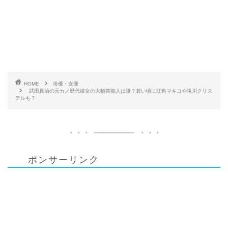
HOME
俳優・女優
武田真治の元カノ歴代彼女の大物芸能人は誰？若い頃に江角マキコや滝川クリス
テルも？
ポンサーリンク