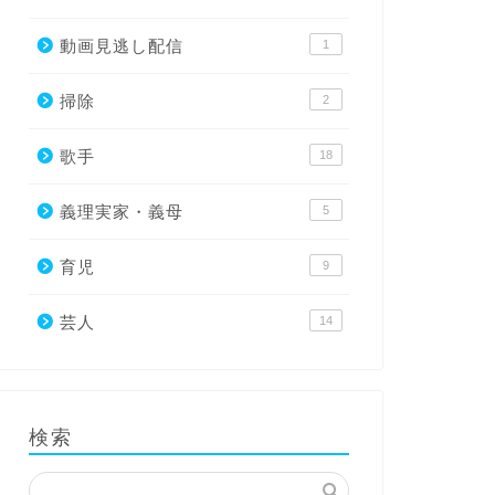
動画見逃し配信
1
掃除
2
歌手
18
義理実家・義母
5
育児
9
芸人
14
検索