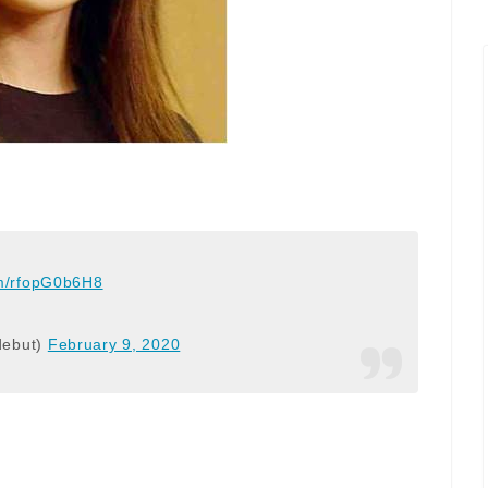
om/rfopG0b6H8
ebut)
February 9, 2020