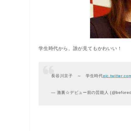
学生時代から、誰が見てもかわいい！
長谷川京子 ～ 学生時代
pic.twitter.c
— 激裏☆デビュー前の芸能人 (@befored